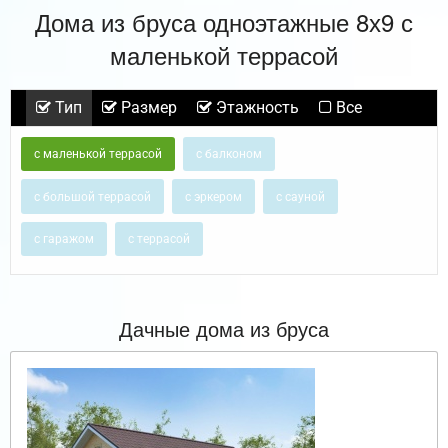
Дома из бруса одноэтажные 8х9 с
маленькой террасой
Тип
Размер
Этажность
Все
с маленькой террасой
с балконом
с большой террасой
с эркером
с сауной
с гаражом
с террасой
Дачные дома из бруса