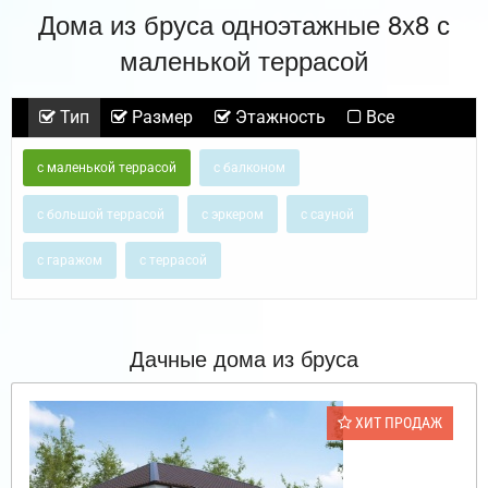
Дома из бруса одноэтажные 8х8 с
маленькой террасой
Тип
Размер
Этажность
Все
с маленькой террасой
с балконом
с большой террасой
с эркером
с сауной
с гаражом
с террасой
Дачные дома из бруса
ХИТ ПРОДАЖ