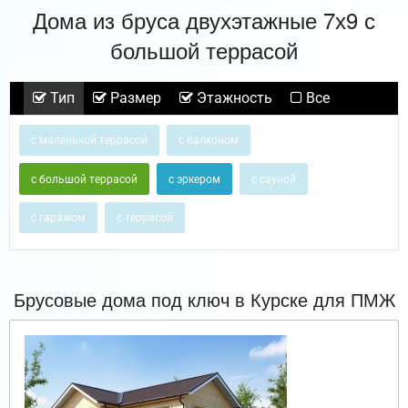
Дома из бруса двухэтажные 7х9 с
большой террасой
Тип
Размер
Этажность
Все
с маленькой террасой
с балконом
с большой террасой
с эркером
с сауной
с гаражом
с террасой
Брусовые дома под ключ в Курске для ПМЖ