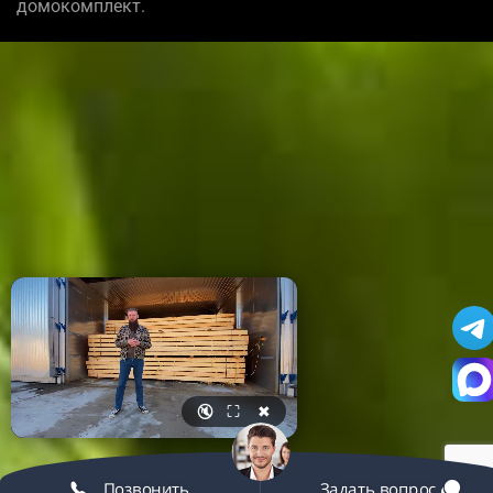
домокомплект.
🔇
⛶
✖
Позвонить
Задать вопрос