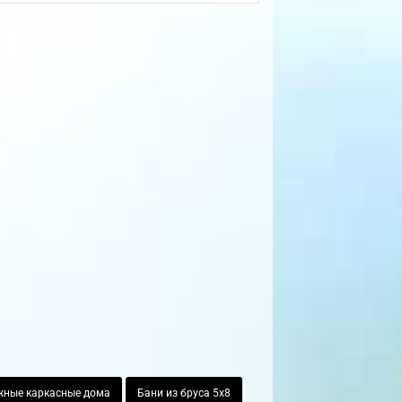
жные каркасные дома
Бани из бруса 5х8