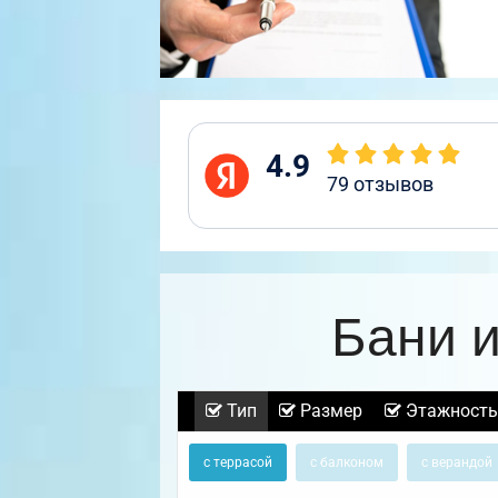
4.9
79
отзывов
Бани и
Тип
Размер
Этажность
с террасой
с балконом
с верандой