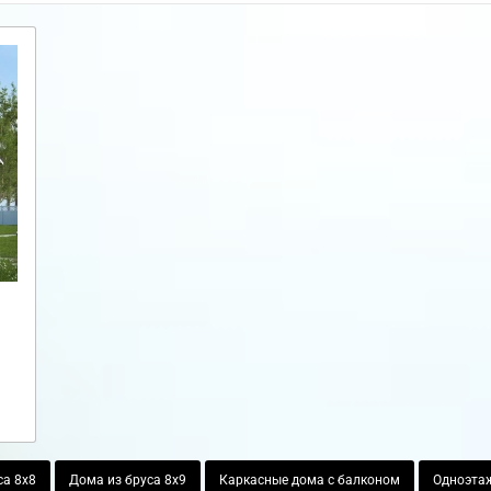
са 8х8
Дома из бруса 8х9
Каркасные дома с балконом
Одноэта