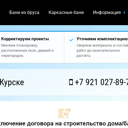
а
Бани из бруса
Каркасные бани
Информация
Корректируем проекты
Уточняем комплектацию
Меняем планировку,
Сверяем материалы и состав
расположение окон, дверей и
работ до окончательного
перегородок.
расчёта.
Курске
+7 921 027-89-