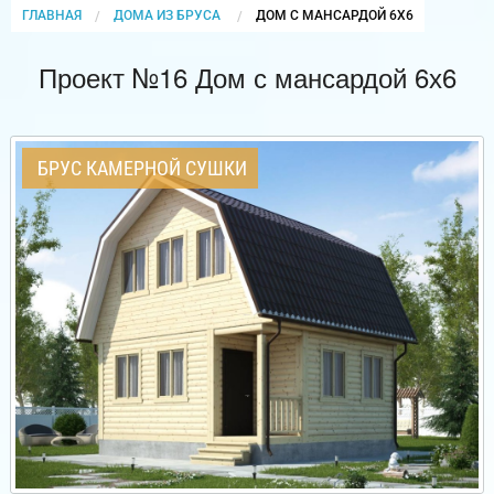
ГЛАВНАЯ
ДОМА ИЗ БРУСА
CURRENT:
ДОМ С МАНСАРДОЙ 6Х6
Проект №16 Дом с мансардой 6х6
БРУС КАМЕРНОЙ СУШКИ