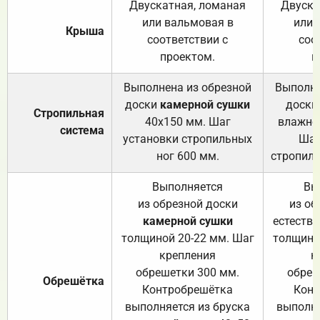
Двускатная, ломаная
Двуска
или вальмовая в
или 
Крыша
соответствии с
соо
проектом.
п
Выполнена из обрезной
Выполне
доски
камерной сушки
доски
Стропильная
40х150 мм. Шаг
влажно
система
установки стропильных
Шаг
ног 600 мм.
стропиль
Выполняется
Вы
из обрезной доски
из об
камерной сушки
естеств
толщиной 20-22 мм. Шаг
толщино
крепления
к
обрешетки 300 мм.
обреш
Обрешётка
Контробрешётка
Конт
выполняется из бруска
выполня