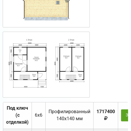
Под ключ
Профилированный
1717400
(с
6х6
За
140х140 мм
отделкой)