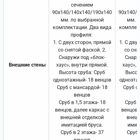
сечением
с
90х140/140х140/190х140
90х140/
мм. по выбранной
мм. 
комплектации. Два вида
комплек
профиля:
п
1. С двух сторон, прямой
1. С дву
со снятой фаской. 2.
со сня
Снаружи под «блок-
Снару
Внешние стены
хаус», внутри прямой.
хаус», 
Высота сруба: Сруб
Высот
одноэтажный- 18 венцов
одноэта
Сруб с мансардой- 18
Сруб с
венцов
Сруб в 1,5 этажа- 18
Сруб в
венцов, далее каркас с
венцов,
внешней отделкой
внеш
имитацией бруса.
имит
Сруб в 2 этажа- 37
Сруб 
венцов