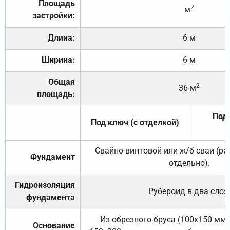
Площадь
2
м
застройки:
Длина:
6 м
Ширина:
6 м
Общая
2
36 м
площадь:
Под 
Под ключ (с отделкой)
Свайно-винтовой или ж/б сваи (р
Фундамент
отдельно).
Гидроизоляция
Рубероид в два слоя
фундамента
Из обрезного бруса (100х150 мм.
Основание