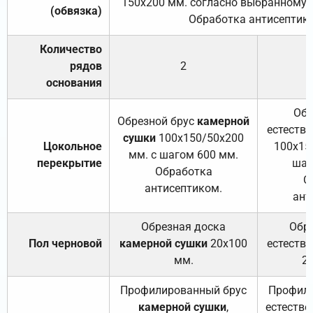
150х200 мм. согласно выбранному с
(обвязка)
Обработка антисептик
Количество
рядов
2
основания
Обр
Обрезной брус
камерной
естеств
сушки
100х150/50х200
Цокольное
100х15
мм. с шагом 600 мм.
перекрытие
шаг
Обработка
О
антисептиком.
ант
Обрезная доска
Обр
Пол черновой
камерной сушки
20х100
естеств
мм.
2
Профилированный брус
Профили
камерной сушки
,
естестве