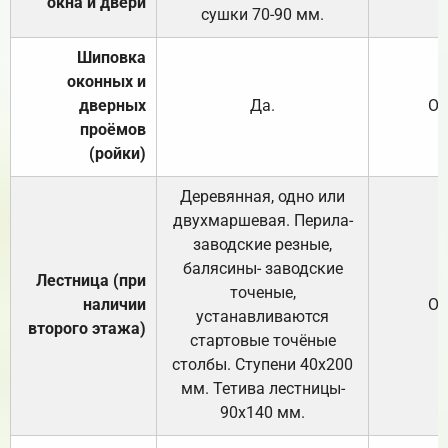
окна и двери
сушки 70-90 мм.
Шиповка
оконных и
дверных
Да.
От
проёмов
(ройки)
Деревянная, одно или
двухмаршевая. Перила-
заводские резные,
балясины- заводские
Лестница (при
точеные,
наличии
От
устанавливаются
второго этажа)
стартовые точёные
столбы. Ступени 40х200
мм. Тетива лестницы-
90х140 мм.