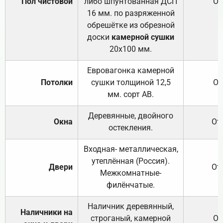
Пол чистовой
либо шпунтованная ДСП
От
16 мм. по разряженной
обрешётке из обрезной
доски
камерной сушки
20х100 мм.
Евровагонка камерной
Потолки
сушки толщиной 12,5
От
мм. сорт АВ.
Деревянные, двойного
Окна
От
остекления.
Входная- металлическая,
утеплённая (Россия).
Двери
От
Межкомнатные-
филёнчатые.
Наличник деревянный,
Наличники на
строганый, камерной
От