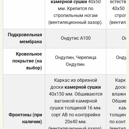
камерной сушки
40х50
естеств
мм. Крепится по
40х50 м
стропильным ногам
строп
(вентиляционный зазор).
(вентиля
Подкровельная
Ондутис А100
Он
мембрана
Кровельное
Ондулин, Черепица
Ондул
покрытие (на
Ондулин.
выбор)
Каркас из обрезной
Карка
доски
камерной сушки
доски
40х150 мм. Обшиваются
влажно
вагонкой камерной
Обшива
сушки толщиной 16 мм.
каме
Фронтоны (при
сорт АВ по контррейке
толщиной
наличии)
20х40 мм.
по контр
(вентиляционный зазор).
(вентиля