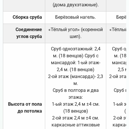
(дома двухэтажные).
Сборка сруба
Берёзовый нагель.
Берёз
Соединение
«Тёплый угол» (коренной
«Тёплый 
углов сруба
шип).
Сруб одноэтажный: 2,4
Сруб од
м. (18 венцов) Сруб с
м. (18
мансардой: 1-ый этаж-
мансард
2,4 м. (18 венцов)
2,5 м
2-ой этаж (мансарда)- 2,3
2-ой этаж
м.
Сруб в полтора и два
Сруб в
этажа:
Высота от пола
1-ый этаж 2,4 м ±4 см.
1-ый эт
до потолка
(18 венцов)
(1
2-ой этаж 2,4 м ±4 см.
2-ой эт
каркасные аттиковые
каркас