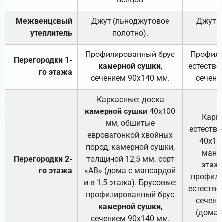
Межвенцовый
Джут (льноджутовое
Джут 
утеплитель
полотно).
п
Профилированный брус
Профили
Перегородки 1-
камерной сушки
,
естестве
го этажа
сечением 90х140 мм.
сечени
Каркасные: доска
камерной сушки
40х100
Карк
мм, обшитые
естеств
евровагонкой хвойных
40х10
пород, камерной сушки,
манса
Перегородки 2-
толщиной 12,5 мм. сорт
этажа
го этажа
«АВ» (дома с мансардой
профили
и в 1,5 этажа). Брусовые:
естестве
профилированный брус
сечени
камерной сушки
,
(дома 
сечением 90х140 мм.