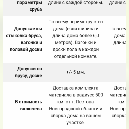
параметры
длине с каждой стороны.
длине с 
сруба
По всему периметру стен
Допускается
дома (если ширина и
По всему
стыковка бруса,
длина дома более 6,0
дома (
вагонки и
метров). Вагонки и
длина 
половой доски
доски пола в каждой
отдельной комнате.
Допуски по
+/- 5 мм.
брусу, доске
Доставка комплекта
Достав
материала в радиусе 500
материал
В стоимость
км. от г. Пестова
км. 
включена
Новгородской области и
Новгоро
сборка дома на вашем
сборка
участке.