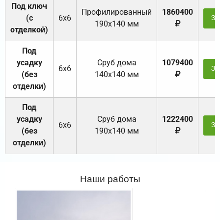
Под ключ
Профилированный
1860400
(с
6х6
За
190х140 мм
отделкой)
Под
усадку
Cруб дома
1079400
6х6
За
(без
140х140 мм
отделки)
Под
усадку
Cруб дома
1222400
6х6
За
(без
190х140 мм
отделки)
Наши работы