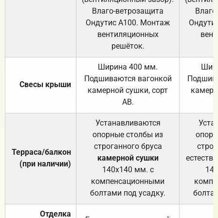
Влаго-ветрозащита
Влаго
Ондутис А100. Монтаж
Ондути
вентиляционных
вент
решёток.
Ширина 400 мм.
Шир
Подшиваются вагонкой
Подшива
Свесы крыши
камерной сушки, сорт
камерн
АВ.
Устанавливаются
Уста
опорные столбы из
опорн
строганного бруса
строг
Терраса/балкон
камерной сушки
естеств
(при наличии)
140х140 мм. с
140
компенсационными
компе
болтами под усадку.
болтам
Отделка