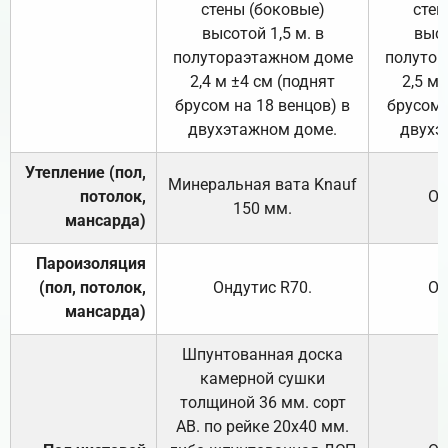
стены (боковые)
стен
высотой 1,5 м. в
высо
полутораэтажном доме
полутор
2,4 м ±4 см (поднят
2,5 м 
брусом на 18 венцов) в
брусом 
двухэтажном доме.
двухэ
Утепление (пол,
Минеральная вата
Knauf
потолок,
От
150
мм.
мансарда)
Пароизоляция
(пол, потолок,
Ондутис
R70
.
От
мансарда)
Шпунтованная доска
камерной сушки
толщиной 36 мм. сорт
АВ. по рейке 20х40 мм.