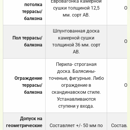
Евровагонка камерной
потолка
сушки толщиной 12,5
От
террасы/
мм. сорт АВ.
балкона
Шпунтованная доска
Пол террасы/
камерной сушки
От
балкона
толщиной 36 мм. сорт
АВ.
Перила- строганая
доска. Балясины-
Ограждение
точеные, фигурные. Либо
террасы/
ограждение в
От
балкона
скандинавском стиле.
Устанавливаются
ступени у входа.
Допуск на
геометрические
Составляет +/- 50 мм по
Составля