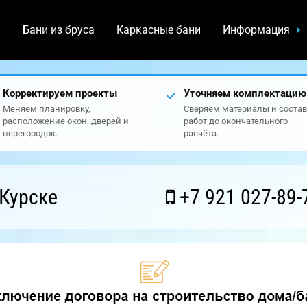
а
Бани из бруса
Каркасные бани
Информация
Корректируем проекты
Уточняем комплектацию
Меняем планировку,
Сверяем материалы и состав
расположение окон, дверей и
работ до окончательного
перегородок.
расчёта.
Курске
+7 921 027-89-