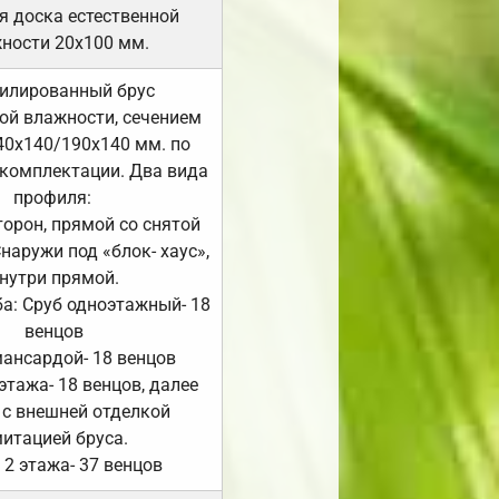
я доска естественной
ности 20х100 мм.
илированный брус
ой влажности, сечением
40х140/190х140 мм. по
комплектации. Два вида
профиля:
сторон, прямой со снятой
Снаружи под «блок- хаус»,
нутри прямой.
а: Сруб одноэтажный- 18
венцов
мансардой- 18 венцов
 этажа- 18 венцов, далее
 с внешней отделкой
итацией бруса.
 2 этажа- 37 венцов