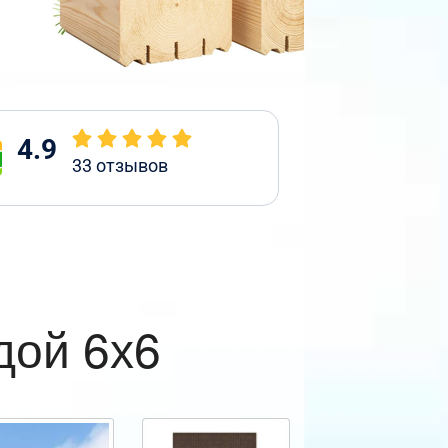
4.9
33
отзывов
дой 6х6