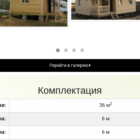
Перейти в галерею
Комплектация
2
ки:
36 м
на:
6 м
на:
6 м