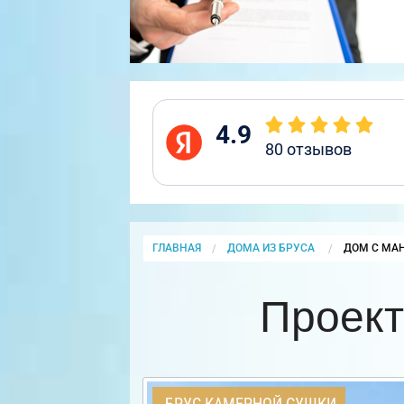
4.9
80
отзывов
ГЛАВНАЯ
ДОМА ИЗ БРУСА
CURRENT:
ДОМ С МА
Проект
БРУС КАМЕРНОЙ СУШКИ