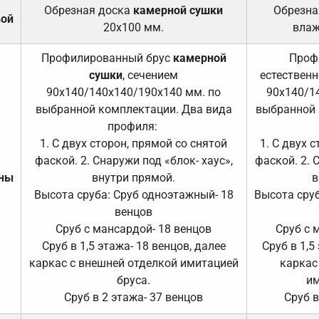
Обрезная доска
камерной сушки
Обрезна
вой
20х100 мм.
влаж
Профилированный брус
камерной
Проф
сушки
, сечением
естественн
90х140/140х140/190х140 мм. по
90х140/1
выбранной комплектации. Два вида
выбранной 
профиля:
1. С двух сторон, прямой со снятой
1. С двух 
фаской. 2. Снаружи под «блок- хаус»,
фаской. 2. 
ены
внутри прямой.
в
Высота сруба: Сруб одноэтажный- 18
Высота сруб
венцов
Сруб с мансардой- 18 венцов
Сруб с 
Сруб в 1,5 этажа- 18 венцов, далее
Сруб в 1,5
каркас с внешней отделкой имитацией
каркас
бруса.
им
Сруб в 2 этажа- 37 венцов
Сруб в