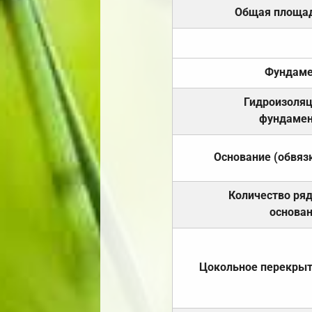
Общая площа
Фундаме
Гидроизоля
фундамен
Основание (обвяз
Количество ря
основа
Цокольное перекры