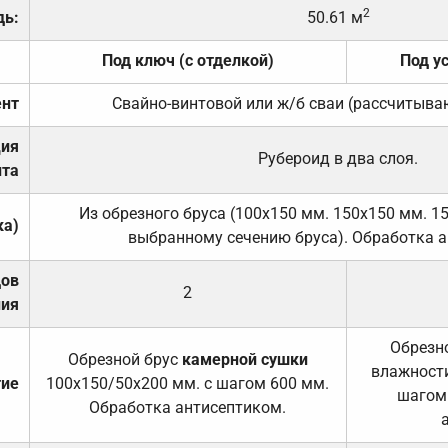
2
дь:
50.61 м
Под ключ (с отделкой)
Под у
нт
Свайно-винтовой или ж/б сваи (рассчитыва
ция
Рубероид в два слоя.
та
Из обрезного бруса (100х150 мм. 150х150 мм. 1
ка)
выбранному сечению бруса). Обработка а
дов
2
ния
Обрезно
Обрезной брус
камерной сушки
влажности
тие
100х150/50х200 мм. с шагом 600 мм.
шагом
Обработка антисептиком.