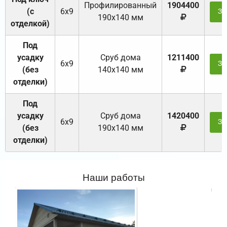
Профилированный
1904400
(с
6х9
За
190х140 мм
отделкой)
Под
усадку
Cруб дома
1211400
6х9
За
(без
140х140 мм
отделки)
Под
усадку
Cруб дома
1420400
6х9
За
(без
190х140 мм
отделки)
Наши работы