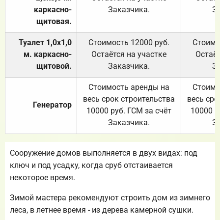
каркасно-
Заказчика.
З
щитовая.
Туалет 1,0х1,0
Стоимость 12000 руб.
Стоимо
м. каркасно-
Остаётся на участке
Остаёт
щитовой.
Заказчика.
З
Стоимость аренды на
Стоимо
весь срок строительства
весь сро
Генератор
10000 руб. ГСМ за счёт
10000 р
Заказчика.
З
Сооружение домов выполняется в двух видах: под
ключ и под усадку, когда сруб отстаивается
некоторое время.
Зимой мастера рекомендуют строить дом из зимнего
леса, в летнее время - из дерева камерной сушки.