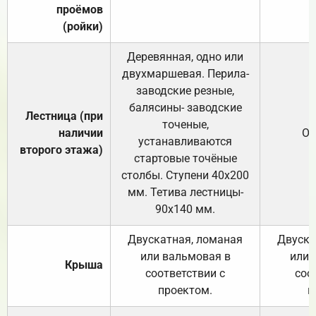
проёмов
(ройки)
Деревянная, одно или
двухмаршевая. Перила-
заводские резные,
балясины- заводские
Лестница (при
точеные,
наличии
От
устанавливаются
второго этажа)
стартовые точёные
столбы. Ступени 40х200
мм. Тетива лестницы-
90х140 мм.
Двускатная, ломаная
Двуска
или вальмовая в
или 
Крыша
соответствии с
соо
проектом.
п