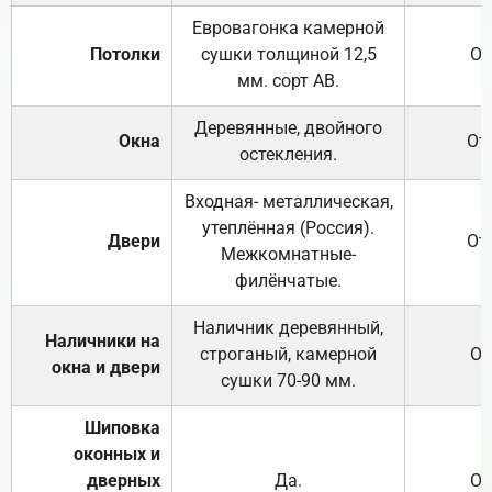
Евровагонка камерной
Потолки
сушки толщиной 12,5
От
мм. сорт АВ.
Деревянные, двойного
Окна
От
остекления.
Входная- металлическая,
утеплённая (Россия).
Двери
От
Межкомнатные-
филёнчатые.
Наличник деревянный,
Наличники на
строганый, камерной
От
окна и двери
сушки 70-90 мм.
Шиповка
оконных и
дверных
Да.
От