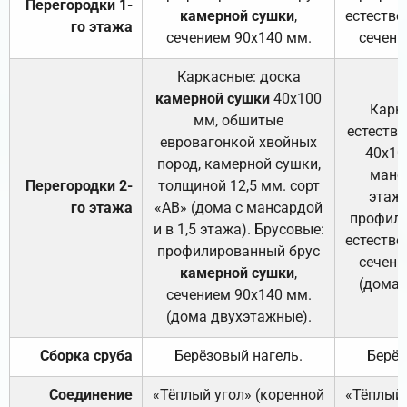
Перегородки 1-
камерной сушки
,
естестве
го этажа
сечением 90х140 мм.
сечени
Каркасные: доска
камерной сушки
40х100
Карк
мм, обшитые
естеств
евровагонкой хвойных
40х10
пород, камерной сушки,
манса
Перегородки 2-
толщиной 12,5 мм. сорт
этажа
го этажа
«АВ» (дома с мансардой
профили
и в 1,5 этажа). Брусовые:
естестве
профилированный брус
сечени
камерной сушки
,
(дома 
сечением 90х140 мм.
(дома двухэтажные).
Сборка сруба
Берёзовый нагель.
Берёз
Соединение
«Тёплый угол» (коренной
«Тёплый 