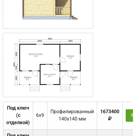
Под ключ
Профилированный
1673400
(с
6х9
За
140х140 мм
отделкой)
Под ключ