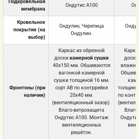
Подкровельная
Ондутис А100
Он
мембрана
Кровельное
Ондулин, Черепица
Ондул
покрытие (на
Ондулин.
выбор)
Каркас из обрезной
Карка
доски
камерной сушки
доски
40х150 мм. Обшиваются
влажно
вагонкой камерной
Обшива
сушки толщиной 16 мм.
каме
Фронтоны (при
сорт АВ по контррейке
толщиной
наличии)
20х40 мм.
по контр
(вентиляционный зазор).
(вентиля
Влаго-ветрозащита
Влаго
Ондутис А100. Монтаж
Ондути
вентиляционных
вент
решёток.