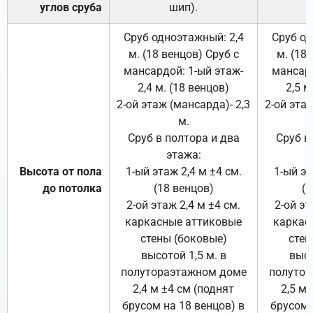
углов сруба
шип).
Сруб одноэтажный: 2,4
Сруб од
м. (18 венцов) Сруб с
м. (18
мансардой: 1-ый этаж-
мансард
2,4 м. (18 венцов)
2,5 м
2-ой этаж (мансарда)- 2,3
2-ой этаж
м.
Сруб в полтора и два
Сруб в
этажа:
Высота от пола
1-ый этаж 2,4 м ±4 см.
1-ый эт
до потолка
(18 венцов)
(1
2-ой этаж 2,4 м ±4 см.
2-ой эт
каркасные аттиковые
каркас
стены (боковые)
стен
высотой 1,5 м. в
высо
полутораэтажном доме
полутор
2,4 м ±4 см (поднят
2,5 м 
брусом на 18 венцов) в
брусом 