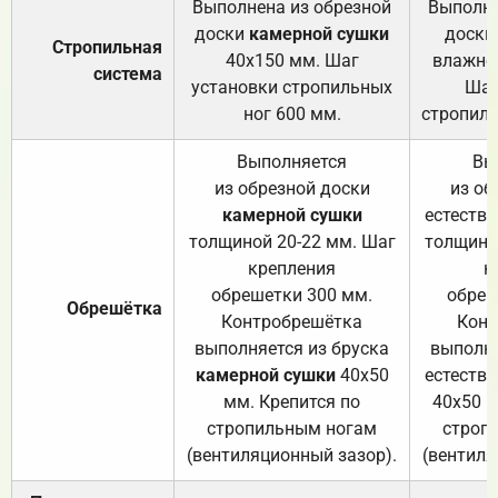
Выполнена из обрезной
Выполне
доски
камерной сушки
доски
Стропильная
40х150 мм. Шаг
влажно
система
установки стропильных
Шаг
ног 600 мм.
стропиль
Выполняется
Вы
из обрезной доски
из об
камерной сушки
естеств
толщиной 20-22 мм. Шаг
толщино
крепления
к
обрешетки 300 мм.
обреш
Обрешётка
Контробрешётка
Конт
выполняется из бруска
выполня
камерной сушки
40х50
естеств
мм. Крепится по
40х50 м
стропильным ногам
строп
(вентиляционный зазор).
(вентиля