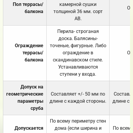
Пол террасы/
камерной сушки
От
балкона
толщиной 36 мм. сорт
АВ.
Перила- строганая
доска. Балясины-
Ограждение
точеные, фигурные. Либо
террасы/
ограждение в
От
балкона
скандинавском стиле.
Устанавливаются
ступени у входа.
Допуск на
геометрические
Составляет +/- 50 мм по
Составля
параметры
длине с каждой стороны.
длине с 
сруба
По всему периметру стен
Допускается
дома (если ширина и
По всему