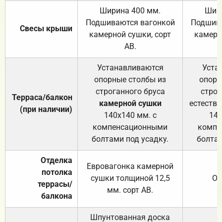
Ширина 400 мм.
Шир
Подшиваются вагонкой
Подшива
Свесы крыши
камерной сушки, сорт
камерн
АВ.
Устанавливаются
Уста
опорные столбы из
опорн
строганного бруса
строг
Терраса/балкон
камерной сушки
естеств
(при наличии)
140х140 мм. с
140
компенсационными
компе
болтами под усадку.
болтам
Отделка
Евровагонка камерной
потолка
сушки толщиной 12,5
От
террасы/
мм. сорт АВ.
балкона
Шпунтованная доска