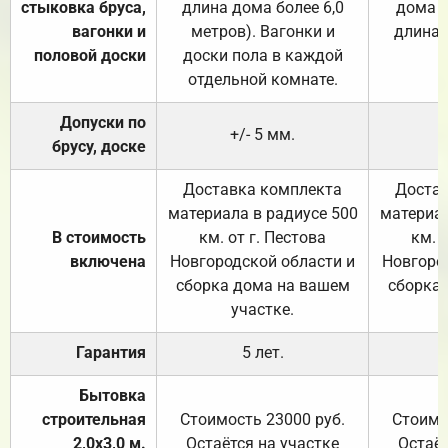
стыковка бруса,
длина дома более 6,0
дома (
вагонки и
метров). Вагонки и
длина 
половой доски
доски пола в каждой
отдельной комнате.
Допуски по
+/- 5 мм.
брусу, доске
Доставка комплекта
Достав
материала в радиусе 500
материал
В стоимость
км. от г. Пестова
км. 
включена
Новгородской области и
Новгоро
сборка дома на вашем
сборка
участке.
Гарантия
5 лет.
Бытовка
строительная
Стоимость 23000 руб.
Стоимо
2,0х3,0 м.
Остаётся на участке
Остаёт