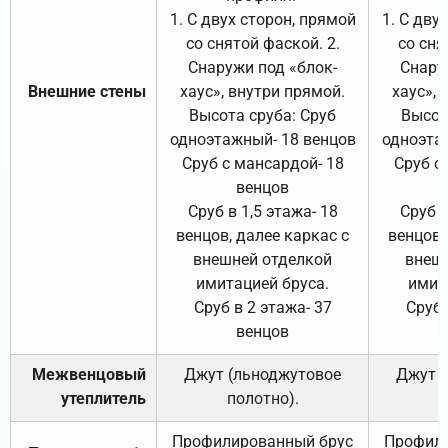
1. С двух сторон, прямой
1. С дву
со снятой фаской. 2.
со сня
Снаружи под «блок-
Снару
Внешние стены
хаус», внутри прямой.
хаус», 
Высота сруба: Сруб
Высот
одноэтажный- 18 венцов
одноэта
Сруб с мансардой- 18
Сруб с
венцов
Сруб в 1,5 этажа- 18
Сруб в
венцов, далее каркас с
венцов,
внешней отделкой
внеш
имитацией бруса.
имит
Сруб в 2 этажа- 37
Сруб 
венцов
Межвенцовый
Джут (льноджутовое
Джут 
утеплитель
полотно).
п
Профилированный брус
Профили