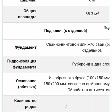
Ширина:
6 м
Общая
2
38.3 м
площадь:
Под 
Под ключ (с отделкой)
Свайно-винтовой или ж/б сваи (р
Фундамент
отдельно).
Гидроизоляция
Рубероид в два слоя
фундамента
Из обрезного бруса (100х150 мм.
Основание
150х200 мм. согласно выбранному с
(обвязка)
Обработка антисептик
Количество
рядов
2