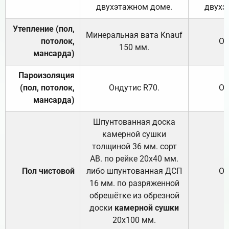
двухэтажном доме.
двухэ
Утепление (пол,
Минеральная вата
Knauf
потолок,
От
150
мм.
мансарда)
Пароизоляция
(пол, потолок,
Ондутис
R70
.
От
мансарда)
Шпунтованная доска
камерной сушки
толщиной 36 мм. сорт
АВ. по рейке 20х40 мм.
Пол чистовой
либо шпунтованная ДСП
От
16 мм. по разряженной
обрешётке из обрезной
доски
камерной сушки
20х100 мм.