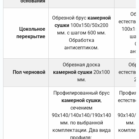
основания
Обр
Обрезной брус
камерной
естеств
сушки
100х150/50х200
Цокольное
100х15
мм. с шагом 600 мм.
перекрытие
шаг
Обработка
О
антисептиком.
ант
Обрезная доска
Обр
Пол черновой
камерной сушки
20х100
естеств
мм.
2
Профилированный брус
Профили
камерной сушки
,
естестве
сечением
с
90х140/140х140/190х140
90х140/
мм. по выбранной
мм. 
комплектации. Два вида
комплек
профиля:
п