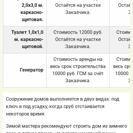
2,0х3,0 м.
Остаётся на участке
Остаёт
каркасно-
Заказчика.
З
щитовая.
Туалет 1,0х1,0
Стоимость 12000 руб.
Стоимо
м. каркасно-
Остаётся на участке
Остаёт
щитовой.
Заказчика.
З
Стоимость аренды на
Стоимо
весь срок строительства
весь сро
Генератор
10000 руб. ГСМ за счёт
10000 р
Заказчика.
З
Сооружение домов выполняется в двух видах: под
ключ и под усадку, когда сруб отстаивается
некоторое время.
Зимой мастера рекомендуют строить дом из зимнего