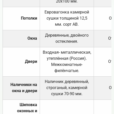
20х100 мм.
Евровагонка камерной
Потолки
сушки толщиной 12,5
От
мм. сорт АВ.
Деревянные, двойного
Окна
От
остекления.
Входная- металлическая,
утеплённая (Россия).
Двери
От
Межкомнатные-
филёнчатые.
Наличник деревянный,
Наличники на
строганый, камерной
От
окна и двери
сушки 70-90 мм.
Шиповка
оконных и