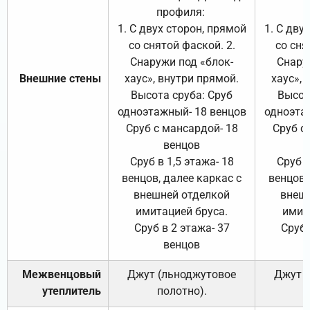
профиля:
п
1. С двух сторон, прямой
1. С дву
со снятой фаской. 2.
со сня
Снаружи под «блок-
Снару
Внешние стены
хаус», внутри прямой.
хаус», 
Высота сруба: Сруб
Высот
одноэтажный- 18 венцов
одноэта
Сруб с мансардой- 18
Сруб с
венцов
Сруб в 1,5 этажа- 18
Сруб в
венцов, далее каркас с
венцов,
внешней отделкой
внеш
имитацией бруса.
имит
Сруб в 2 этажа- 37
Сруб 
венцов
Межвенцовый
Джут (льноджутовое
Джут 
утеплитель
полотно).
п