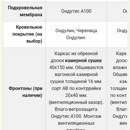
Подкровельная
Ондутис А100
Он
мембрана
Кровельное
Ондулин, Черепица
Ондул
покрытие (на
Ондулин.
выбор)
Каркас из обрезной
Карка
доски
камерной сушки
доски
40х150 мм. Обшиваются
влажно
вагонкой камерной
Обшива
сушки толщиной 16 мм.
каме
Фронтоны (при
сорт АВ по контррейке
толщиной
наличии)
20х40 мм.
по контр
(вентиляционный зазор).
(вентиля
Влаго-ветрозащита
Влаго
Ондутис А100. Монтаж
Ондути
вентиляционных
вент