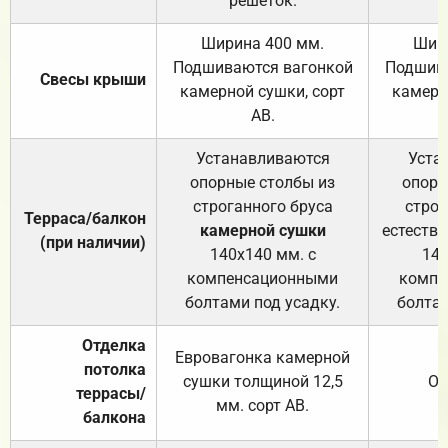
решёток.
Ширина 400 мм.
Шир
Подшиваются вагонкой
Подшива
Свесы крыши
камерной сушки, сорт
камерн
АВ.
Устанавливаются
Уста
опорные столбы из
опорн
строганного бруса
строг
Терраса/балкон
камерной сушки
естеств
(при наличии)
140х140 мм. с
140
компенсационными
компе
болтами под усадку.
болтам
Отделка
Евровагонка камерной
потолка
сушки толщиной 12,5
От
террасы/
мм. сорт АВ.
балкона