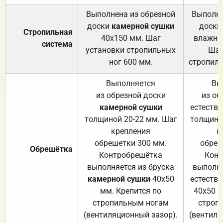
Выполнена из обрезной
Выполне
доски
камерной сушки
доски
Стропильная
40х150 мм. Шаг
влажно
система
установки стропильных
Шаг
ног 600 мм.
стропиль
Выполняется
Вы
из обрезной доски
из об
камерной сушки
естеств
толщиной 20-22 мм. Шаг
толщино
крепления
к
обрешетки 300 мм.
обреш
Обрешётка
Контробрешётка
Конт
выполняется из бруска
выполня
камерной сушки
40х50
естеств
мм. Крепится по
40х50 м
стропильным ногам
строп
(вентиляционный зазор).
(вентиля