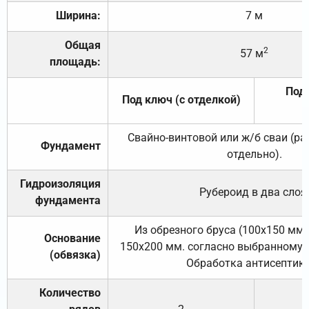
Ширина:
7 м
Общая
2
57 м
площадь:
Под 
Под ключ (с отделкой)
Свайно-винтовой или ж/б сваи (р
Фундамент
отдельно).
Гидроизоляция
Рубероид в два слоя
фундамента
Из обрезного бруса (100х150 мм.
Основание
150х200 мм. согласно выбранному с
(обвязка)
Обработка антисептик
Количество