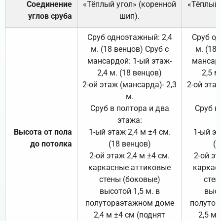
Соединение
«Тёплый угол» (коренной
«Тёплый 
углов сруба
шип).
Сруб одноэтажный: 2,4
Сруб од
м. (18 венцов) Сруб с
м. (18
мансардой: 1-ый этаж-
мансард
2,4 м. (18 венцов)
2,5 м
2-ой этаж (мансарда)- 2,3
2-ой этаж
м.
Сруб в полтора и два
Сруб в
этажа:
Высота от пола
1-ый этаж 2,4 м ±4 см.
1-ый эт
до потолка
(18 венцов)
(1
2-ой этаж 2,4 м ±4 см.
2-ой эт
каркасные аттиковые
каркас
стены (боковые)
стен
высотой 1,5 м. в
высо
полутораэтажном доме
полутор
2,4 м ±4 см (поднят
2,5 м 