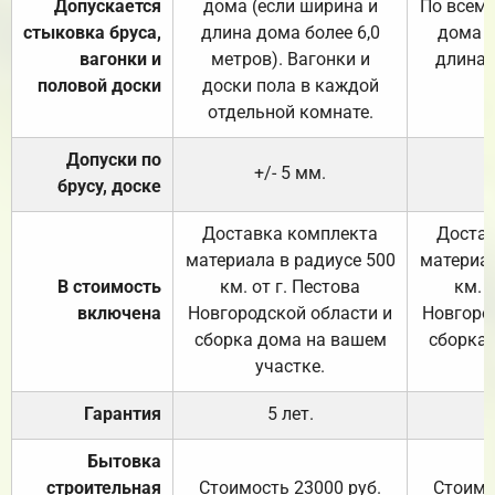
Допускается
дома (если ширина и
По всему
стыковка бруса,
длина дома более 6,0
дома (
вагонки и
метров). Вагонки и
длина 
половой доски
доски пола в каждой
отдельной комнате.
Допуски по
+/- 5 мм.
брусу, доске
Доставка комплекта
Достав
материала в радиусе 500
материал
В стоимость
км. от г. Пестова
км. 
включена
Новгородской области и
Новгоро
сборка дома на вашем
сборка
участке.
Гарантия
5 лет.
Бытовка
строительная
Стоимость 23000 руб.
Стоимо