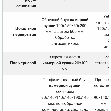
рядов
2
основания
Обр
Обрезной брус
камерной
естеств
сушки
100х150/50х200
Цокольное
100х15
мм. с шагом 600 мм.
перекрытие
шаг
Обработка
О
антисептиком.
ант
Обрезная доска
Обр
Пол черновой
камерной сушки
20х100
естеств
мм.
2
Профилированный брус
Профили
камерной сушки
,
естестве
сечением
с
90х140/140х140/190х140
90х140/
мм. по выбранной
мм. 
комплектации. Два вида
комплек