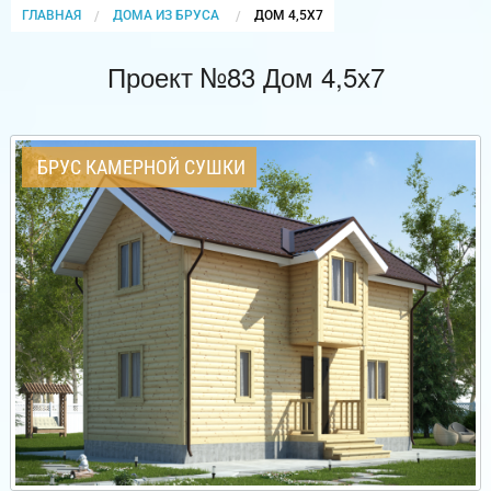
ГЛАВНАЯ
ДОМА ИЗ БРУСА
CURRENT:
ДОМ 4,5Х7
Проект №83 Дом 4,5х7
БРУС КАМЕРНОЙ СУШКИ