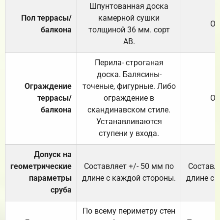
Шпунтованная доска
Пол террасы/
камерной сушки
От
балкона
толщиной 36 мм. сорт
АВ.
Перила- строганая
доска. Балясины-
Ограждение
точеные, фигурные. Либо
террасы/
ограждение в
От
балкона
скандинавском стиле.
Устанавливаются
ступени у входа.
Допуск на
геометрические
Составляет +/- 50 мм по
Составля
параметры
длине с каждой стороны.
длине с 
сруба
По всему периметру стен