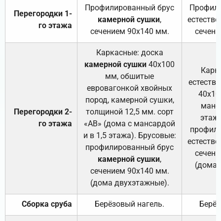
Профилированный брус
Профили
Перегородки 1-
камерной сушки
,
естестве
го этажа
сечением 90х140 мм.
сечени
Каркасные: доска
камерной сушки
40х100
Карк
мм, обшитые
естеств
евровагонкой хвойных
40х10
пород, камерной сушки,
манса
Перегородки 2-
толщиной 12,5 мм. сорт
этажа
го этажа
«АВ» (дома с мансардой
профили
и в 1,5 этажа). Брусовые:
естестве
профилированный брус
сечени
камерной сушки
,
(дома 
сечением 90х140 мм.
(дома двухэтажные).
Сборка сруба
Берёзовый нагель.
Берёз