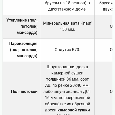
брусом на 18 венцов) в
брусом 
двухэтажном доме.
двухэ
Утепление (пол,
Минеральная вата
Knauf
потолок,
От
150
мм.
мансарда)
Пароизоляция
(пол, потолок,
Ондутис
R70
.
От
мансарда)
Шпунтованная доска
камерной сушки
толщиной 36 мм. сорт
АВ. по рейке 20х40 мм.
Пол чистовой
либо шпунтованная ДСП
От
16 мм. по разряженной
обрешётке из обрезной
доски
камерной сушки