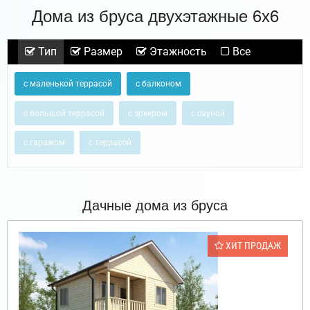
Дома из бруса двухэтажные 6х6
Тип
Размер
Этажность
Все
с маленькой террасой
с балконом
с большой террасой
с эркером
с сауной
с гаражом
с террасой
Дачные дома из бруса
ХИТ ПРОДАЖ