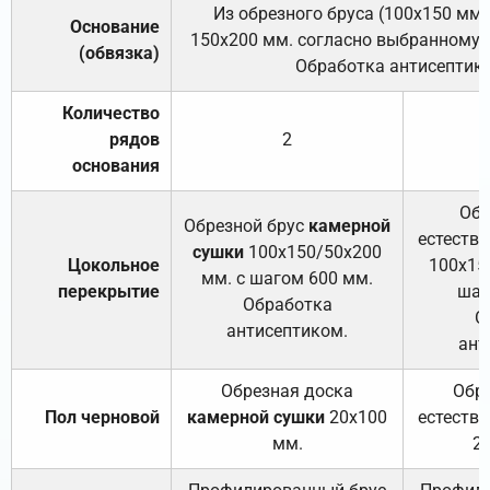
Из обрезного бруса (100х150 мм.
Основание
150х200 мм. согласно выбранному с
(обвязка)
Обработка антисептик
Количество
рядов
2
основания
Обр
Обрезной брус
камерной
естеств
сушки
100х150/50х200
Цокольное
100х15
мм. с шагом 600 мм.
перекрытие
шаг
Обработка
О
антисептиком.
ант
Обрезная доска
Обр
Пол черновой
камерной сушки
20х100
естеств
мм.
2