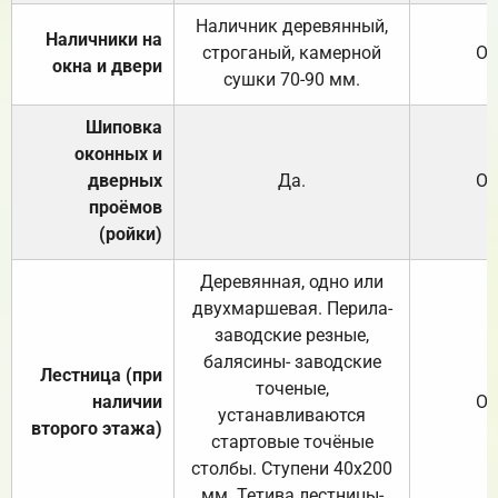
Наличник деревянный,
Наличники на
строганый, камерной
От
окна и двери
сушки 70-90 мм.
Шиповка
оконных и
дверных
Да.
От
проёмов
(ройки)
Деревянная, одно или
двухмаршевая. Перила-
заводские резные,
балясины- заводские
Лестница (при
точеные,
наличии
От
устанавливаются
второго этажа)
стартовые точёные
столбы. Ступени 40х200
мм. Тетива лестницы-