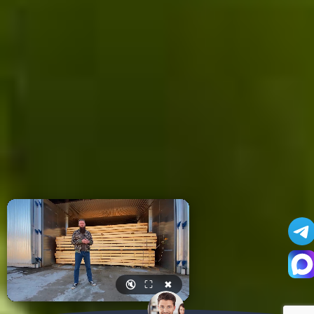
🔇
⛶
✖