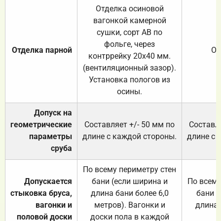
Отделка осиновой
вагонкой камерной
сушки, сорт АВ по
фольге, через
Отделка парной
От
контррейку 20х40 мм.
(вентиляционный зазор).
Установка пологов из
осины.
Допуск на
геометрические
Составляет +/- 50 мм по
Составля
параметры
длине с каждой стороны.
длине с 
сруба
По всему периметру стен
Допускается
бани (если ширина и
По всему
стыковка бруса,
длина бани более 6,0
бани (
вагонки и
метров). Вагонки и
длина 
половой доски
доски пола в каждой