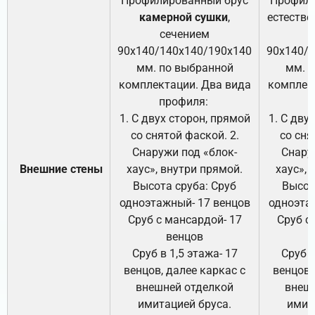
Профилированный брус
Профили
камерной сушки
,
естестве
сечением
с
90х140/140х140/190х140
90х140/
мм. по выбранной
мм. 
комплектации. Два вида
комплек
профиля:
п
1. С двух сторон, прямой
1. С дву
со снятой фаской. 2.
со сня
Снаружи под «блок-
Снару
Внешние стены
хаус», внутри прямой.
хаус», 
Высота сруба: Сруб
Высот
одноэтажный- 17 венцов
одноэта
Сруб с мансардой- 17
Сруб с
венцов
Сруб в 1,5 этажа- 17
Сруб в
венцов, далее каркас с
венцов,
внешней отделкой
внеш
имитацией бруса.
имит