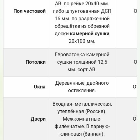
АВ. по рейке 20х40 мм.
Пол чистовой
либо шпунтованная ДСП
От
16 мм. по разряженной
обрешётке из обрезной
доски
камерной сушки
20х100 мм.
Евровагонка камерной
Потолки
сушки толщиной 12,5
От
мм. сорт АВ.
Деревянные, двойного
Окна
От
остекления.
Входная- металлическая,
утеплённая (Россия).
Двери
Межкомнатные-
От
филёнчатые. В парную-
клиновая (банная).