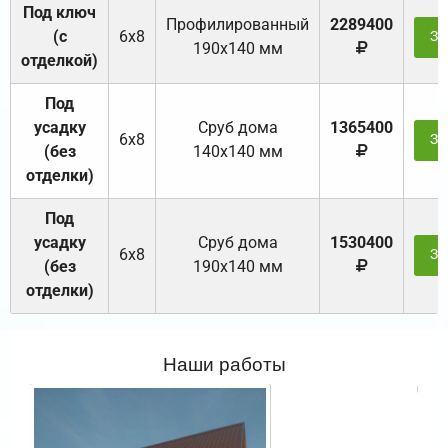
Под ключ
Профилированный
2289400
(с
6х8
За
190х140 мм
отделкой)
Под
усадку
Cруб дома
1365400
6х8
За
(без
140х140 мм
отделки)
Под
усадку
Cруб дома
1530400
6х8
За
(без
190х140 мм
отделки)
Наши работы