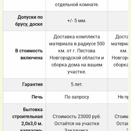
отдельной комнате.
Допуски по
+/- 5 мм.
брусу, доске
Доставка комплекта
Достав
материала в радиусе 500
материал
В стоимость
км. от г. Пестова
км. 
включена
Новгородской области и
Новгоро
сборка дома на вашем
сборка
участке.
Гарантия
5 лет.
Печь
По запросу
Не пр
Бытовка
строительная
Стоимость 23000 руб.
Стоимо
2,0х3,0 м.
Остаётся на участке
Остаёт
каркасно-
Заказчика.
З