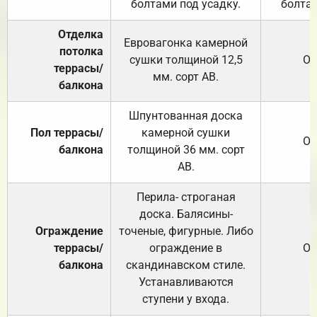
болтами под усадку.
болтам
Отделка
Евровагонка камерной
потолка
сушки толщиной 12,5
От
террасы/
мм. сорт АВ.
балкона
Шпунтованная доска
Пол террасы/
камерной сушки
От
балкона
толщиной 36 мм. сорт
АВ.
Перила- строганая
доска. Балясины-
Ограждение
точеные, фигурные. Либо
террасы/
ограждение в
От
балкона
скандинавском стиле.
Устанавливаются
ступени у входа.