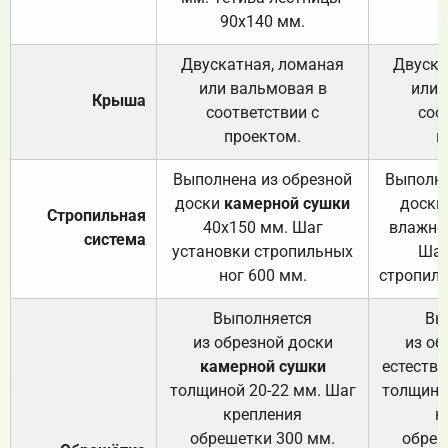
90х140 мм.
Двускатная, ломаная
Двуска
или вальмовая в
или 
Крыша
соответствии с
соо
проектом.
п
Выполнена из обрезной
Выполне
доски
камерной сушки
доски
Стропильная
40х150 мм. Шаг
влажно
система
установки стропильных
Шаг
ног 600 мм.
стропиль
Выполняется
Вы
из обрезной доски
из об
камерной сушки
естеств
толщиной 20-22 мм. Шаг
толщино
крепления
к
обрешетки 300 мм.
обреш