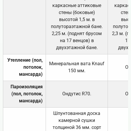
каркасные аттиковые
каркас
стены (боковые)
стен
высотой 1,5 м. в
высо
полутораэтажной бане.
полутор
2,25 м. (поднят брусом
2,3 м. (
на 17 венцов) в
17
двухэтажной бане.
двухэ
Утепление (пол,
Минеральная вата
Knauf
потолок,
От
150
мм.
мансарда)
Пароизоляция
(пол, потолок,
Ондутис
R70
.
От
мансарда)
Шпунтованная доска
камерной сушки
толщиной 36 мм. сорт