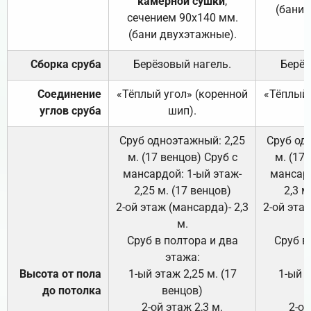
камерной сушки
,
(бани 
сечением 90х140 мм.
(бани двухэтажные).
Сборка сруба
Берёзовый нагель.
Берёз
Соединение
«Тёплый угол» (коренной
«Тёплый 
углов сруба
шип).
Сруб одноэтажный: 2,25
Сруб од
м. (17 венцов) Сруб с
м. (17
мансардой: 1-ый этаж-
мансард
2,25 м. (17 венцов)
2,3 м
2-ой этаж (мансарда)- 2,3
2-ой этаж
м.
Сруб в полтора и два
Сруб в
этажа:
Высота от пола
1-ый этаж 2,25 м. (17
1-ый э
до потолка
венцов)
2-ой этаж 2,3 м.
2-ой