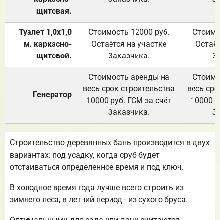
щитовая.
Туалет 1,0х1,0
Стоимость 12000 руб.
Стоимо
м. каркасно-
Остаётся на участке
Остаёт
щитовой.
Заказчика.
З
Стоимость аренды на
Стоимо
весь срок строительства
весь сро
Генератор
10000 руб. ГСМ за счёт
10000 р
Заказчика.
З
Строительство деревянных бань производится в двух
вариантах: под усадку, когда сруб будет
отстаиваться определенное время и под ключ.
В холодное время года лучше всего строить из
зимнего леса, в летний период - из сухого бруса.
Оптимальными для сада или дачи считаются