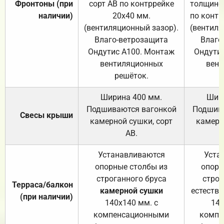
Фронтоны (при
сорт АВ по контррейке
толщиной
наличии)
20х40 мм.
по контр
(вентиляционный зазор).
(вентиля
Влаго-ветрозащита
Влаго
Ондутис А100. Монтаж
Ондути
вентиляционных
вент
решёток.
Ширина 400 мм.
Шир
Подшиваются вагонкой
Подшива
Свесы крыши
камерной сушки, сорт
камерн
АВ.
Устанавливаются
Уста
опорные столбы из
опорн
строганного бруса
строг
Терраса/балкон
камерной сушки
естеств
(при наличии)
140х140 мм. с
140
компенсационными
компе