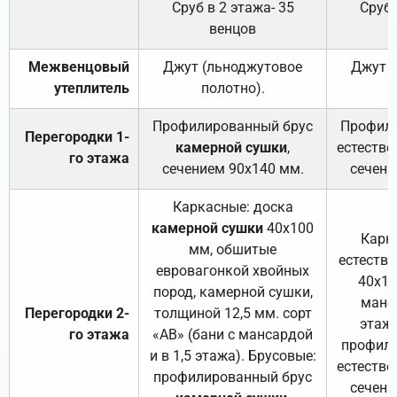
Сруб в 2 этажа- 35
Сруб 
венцов
Межвенцовый
Джут (льноджутовое
Джут 
утеплитель
полотно).
п
Профилированный брус
Профили
Перегородки 1-
камерной сушки
,
естестве
го этажа
сечением 90х140 мм.
сечени
Каркасные: доска
камерной сушки
40х100
Карк
мм, обшитые
естеств
евровагонкой хвойных
40х10
пород, камерной сушки,
манса
Перегородки 2-
толщиной 12,5 мм. сорт
этажа
го этажа
«АВ» (бани с мансардой
профили
и в 1,5 этажа). Брусовые:
естестве
профилированный брус
сечени