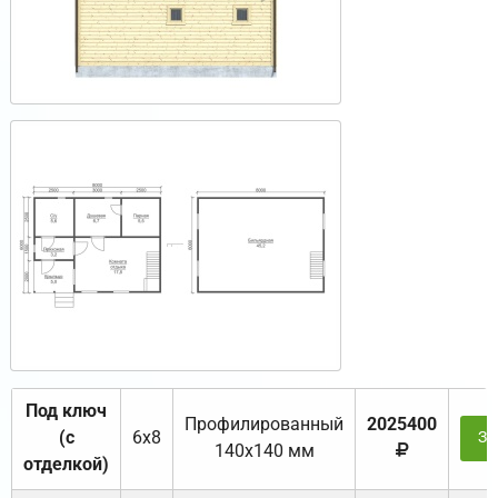
Под ключ
Профилированный
2025400
(с
6х8
За
140х140 мм
отделкой)