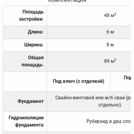
Площадь
2
48 м
застройки:
Длина:
6 м
Ширина:
8 м
Общая
2
89 м
площадь:
Под 
Под ключ (с отделкой)
Свайно-винтовой или ж/б сваи (р
Фундамент
отдельно).
Гидроизоляция
Рубероид в два слоя
фундамента