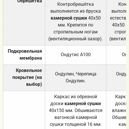
Обрешётка
Контробрешётка
Конт
выполняется из бруска
выполня
камерной сушки
40х50
естеств
мм. Крепится по
40х50 м
стропильным ногам
строп
(вентиляционный зазор).
(вентиля
Подкровельная
Ондутис А100
Он
мембрана
Кровельное
Ондулин, Черепица
Ондул
покрытие (на
Ондулин.
выбор)
Каркас из обрезной
Карка
доски
камерной сушки
доски
40х150 мм. Обшиваются
влажно
вагонкой камерной
Обшива
сушки толщиной 16 мм.
каме