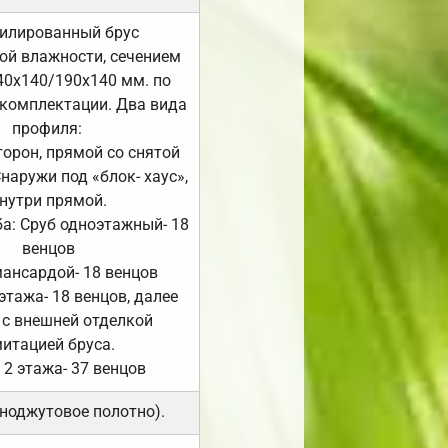
илированный брус
ой влажности, сечением
40х140/190х140 мм. по
комплектации. Два вида
профиля:
сторон, прямой со снятой
Снаружи под «блок- хаус»,
нутри прямой.
а: Сруб одноэтажный- 18
венцов
мансардой- 18 венцов
 этажа- 18 венцов, далее
 с внешней отделкой
итацией бруса.
 2 этажа- 37 венцов
ноджутовое полотно).