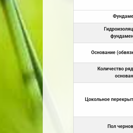
Фундаме
Гидроизоля
фундамен
Основание (обвяз
Количество ря
основа
Цокольное перекры
Пол черно