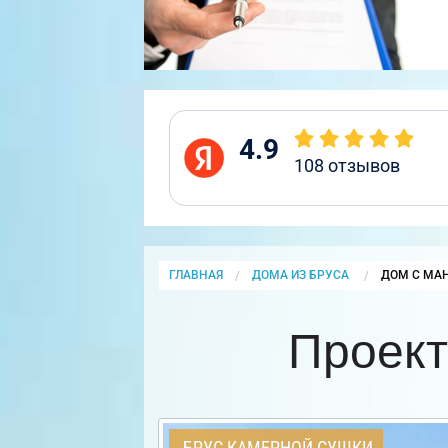
4.9
108
отзывов
ГЛАВНАЯ
ДОМА ИЗ БРУСА
CURRENT:
ДОМ С МА
Проект
БРУС КАМЕРНОЙ СУШКИ