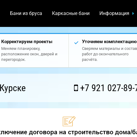
а
Бани из бруса
Каркасные бани
Информация
Корректируем проекты
Уточняем комплектацию
Меняем планировку,
Сверяем материалы и состав
расположение окон, дверей и
работ до окончательного
перегородок.
расчёта.
Курске
+7 921 027-89-