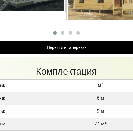
Перейти в галерею
Комплектация
2
ки:
м
на:
6 м
на:
9 м
2
дь:
74 м