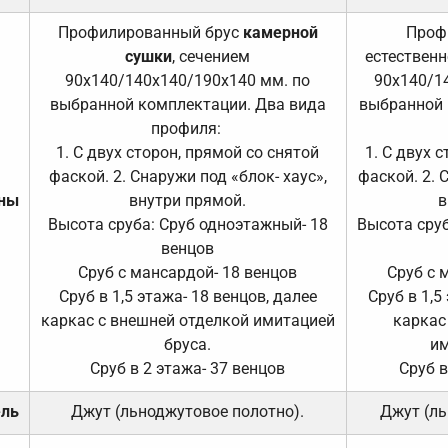
Профилированный брус
камерной
Проф
сушки
, сечением
естественн
90х140/140х140/190х140 мм. по
90х140/1
выбранной комплектации. Два вида
выбранной 
профиля:
1. С двух сторон, прямой со снятой
1. С двух 
фаской. 2. Снаружи под «блок- хаус»,
фаской. 2. 
ены
внутри прямой.
в
Высота сруба: Сруб одноэтажный- 18
Высота сруб
венцов
Сруб с мансардой- 18 венцов
Сруб с 
Сруб в 1,5 этажа- 18 венцов, далее
Сруб в 1,5
каркас с внешней отделкой имитацией
каркас
бруса.
им
Сруб в 2 этажа- 37 венцов
Сруб в
ель
Джут (льноджутовое полотно).
Джут (ль