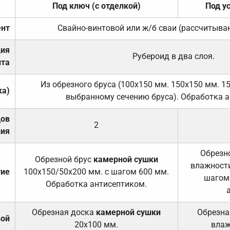
Под ключ (с отделкой)
Под у
нт
Свайно-винтовой или ж/б сваи (рассчитыва
ция
Рубероид в два слоя.
та
Из обрезного бруса (100х150 мм. 150х150 мм. 1
ка)
выбранному сечению бруса). Обработка а
дов
2
ния
Обрезно
Обрезной брус
камерной сушки
влажности
тие
100х150/50х200 мм. с шагом 600 мм.
шагом
Обработка антисептиком.
Обрезная доска
камерной сушки
Обрезна
вой
20х100 мм.
влаж