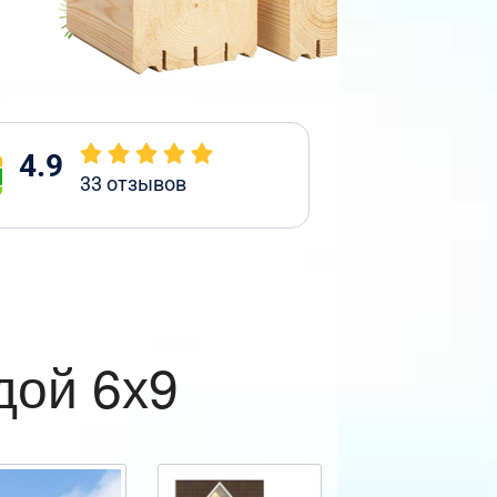
4.9
33
отзывов
дой 6х9