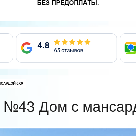
4.8
65
отзывов
НСАРДОЙ 6Х9
 №43 Дом с мансар