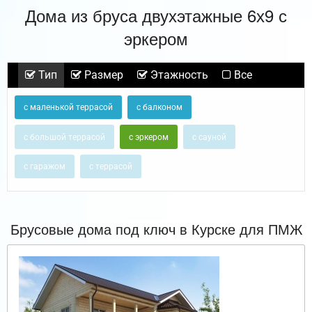
Дома из бруса двухэтажные 6х9 с
эркером
Тип
Размер
Этажность
Все
с маленькой террасой
с балконом
с большой террасой
с эркером
с сауной
с гаражом
с террасой
Брусовые дома под ключ в Курске для ПМЖ